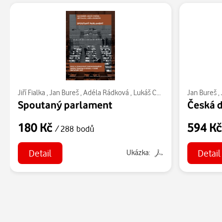
Jiří Fialka
,
Jan Bureš
,
Adéla Rádková
,
Lukáš Cvrček
Jan Bureš
,
Spoutaný parlament
Česká d
180 Kč
594 K
/ 288 bodů
Detail
Detail
Ukázka: