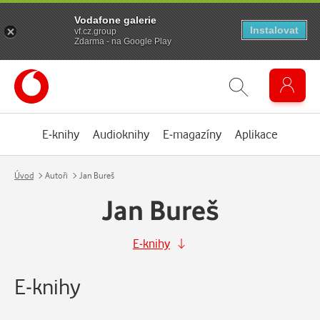
Vodafone galerie
Instalovat
vf.cz.group
Zdarma - na Google Play
E-knihy
Audioknihy
E-magazíny
Aplikace
Úvod
Autoři
Jan Bureš
Jan Bureš
E-knihy
E-knihy