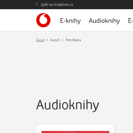
Zpět na Vodafone.cz
E-knihy
Audioknihy
E
Úvod
Autoři
Petr Bláha
Audioknihy