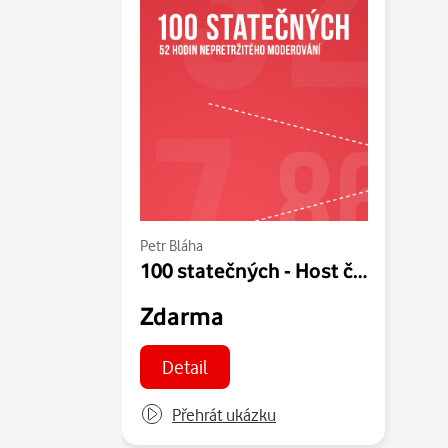
Petr Bláha
100 statečných - Host č. 50 - Petr Bláha 07.06.2014
Zdarma
Detail
Přehrát ukázku