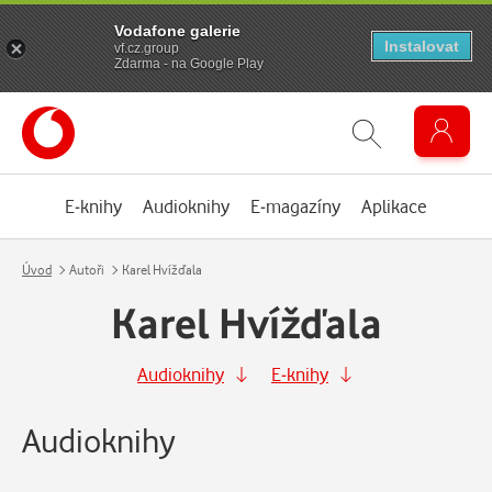
Vodafone galerie
Instalovat
vf.cz.group
Zdarma - na Google Play
E-knihy
Audioknihy
E-magazíny
Aplikace
Úvod
Autoři
Karel Hvížďala
Karel Hvížďala
Audioknihy
E-knihy
Audioknihy