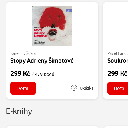
Karel Hvížďala
Pavel Land
Stopy Adrieny Šimotové
299 Kč
299 K
/ 479 bodů
Detail
Detail
Ukázka
E-knihy