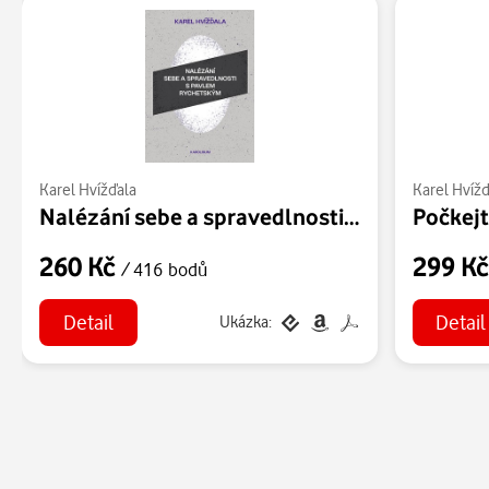
Karel Hvížďala
Karel Hvížď
Nalézání sebe a spravedlnosti s Pavlem Rychetským
Počkej
260 Kč
299 K
/ 416 bodů
Detail
Detail
Ukázka: