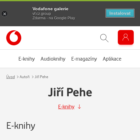
Vodafone galerie
Instalovat
vf.cz.group
Zdarma - na Google Play
E-knihy
Audioknihy
E-magazíny
Aplikace
Úvod
Autoři
Jiří Pehe
Jiří Pehe
E-knihy
E-knihy