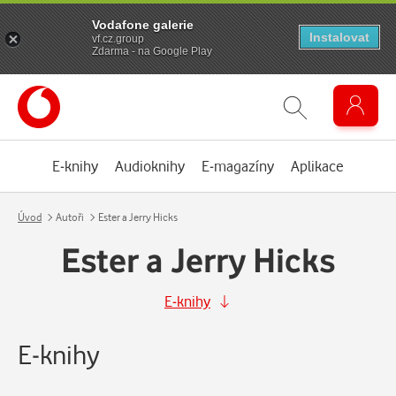
Vodafone galerie
Instalovat
vf.cz.group
Zdarma - na Google Play
E-knihy
Audioknihy
E-magazíny
Aplikace
Úvod
Autoři
Ester a Jerry Hicks
Ester a Jerry Hicks
E-knihy
E-knihy