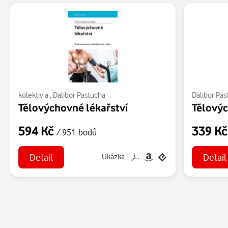
kolektiv a
,
Dalibor Pastucha
Dalibor Pas
Tělovýchovné lékařství
Tělovýc
594 Kč
339 K
/ 951 bodů
Detail
Detail
Ukázka: