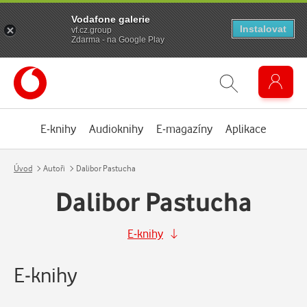
Vodafone galerie
Instalovat
vf.cz.group
Zdarma - na Google Play
E-knihy
Audioknihy
E-magazíny
Aplikace
Úvod
Autoři
Dalibor Pastucha
Dalibor Pastucha
E-knihy
E-knihy