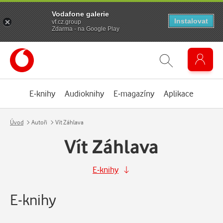
Vodafone galerie
Instalovat
vf.cz.group
Zdarma - na Google Play
E-knihy
Audioknihy
E-magazíny
Aplikace
Úvod
Autoři
Vít Záhlava
Vít Záhlava
E-knihy
E-knihy