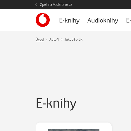
Zpět na Vodafone.cz
E-knihy
Audioknihy
E
Úvod
Autoři
Jakub Fojtík
E-knihy