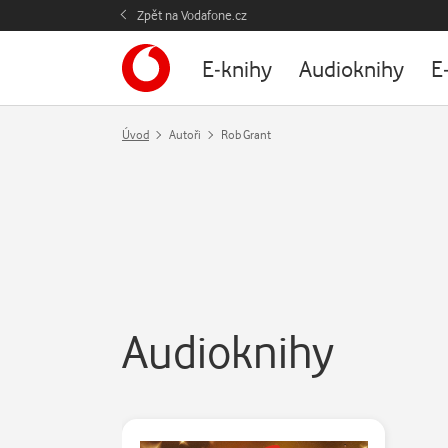
Zpět na Vodafone.cz
E-knihy
Audioknihy
E
Úvod
Autoři
Rob Grant
Audioknihy