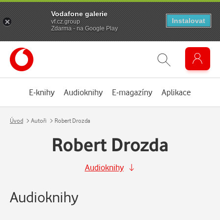
Vodafone galerie
Instalovat
vf.cz.group
Zdarma - na Google Play
E-knihy
Audioknihy
E-magazíny
Aplikace
Úvod
Autoři
Robert Drozda
Robert Drozda
Audioknihy
Audioknihy