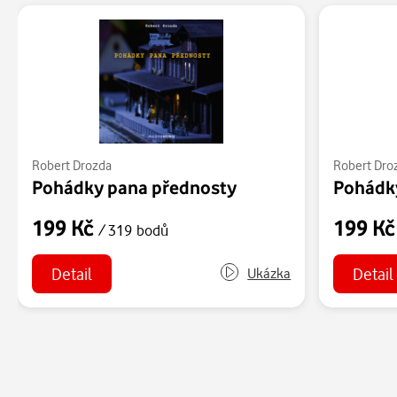
Robert Drozda
Robert Dro
Pohádky pana přednosty
Pohádk
199 Kč
199 K
/ 319 bodů
Detail
Detail
Ukázka