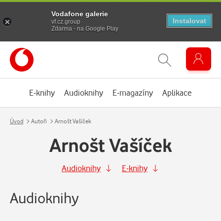
Vodafone galerie
Instalovat
vf.cz.group
Zdarma - na Google Play
E-knihy
Audioknihy
E-magazíny
Aplikace
Úvod
Autoři
Arnošt Vašíček
Arnošt Vašíček
Audioknihy
E-knihy
Audioknihy