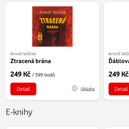
Arnošt Vašíček
Arnošt Vaší
Ztracená brána
Ďáblova
249 Kč
249 K
/ 399 bodů
Detail
Detail
Ukázka
E-knihy