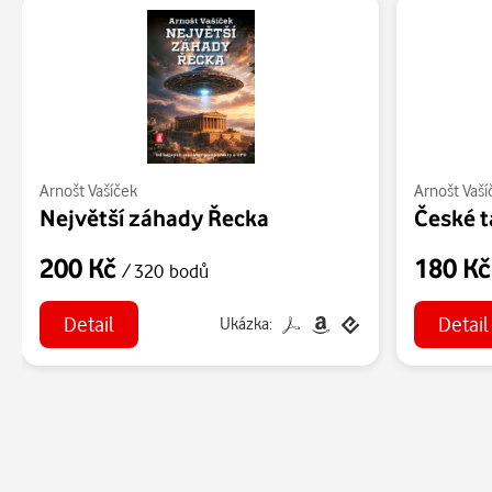
Arnošt Vašíček
Arnošt Vaší
Největší záhady Řecka
České 
200 Kč
180 K
/ 320 bodů
Detail
Detail
Ukázka: