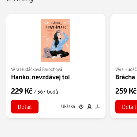
Věra Hudáčková Barochová
Věra Hudáč
Hanko, nevzdávej to!
Brácha 
229 Kč
259 K
/ 367 bodů
Detail
Detail
Ukázka: