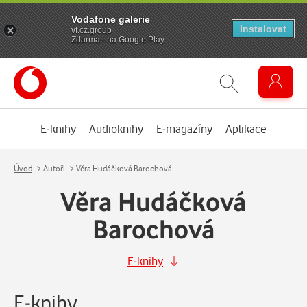
Vodafone galerie
Instalovat
vf.cz.group
Zdarma - na Google Play
E-knihy
Audioknihy
E-magazíny
Aplikace
Úvod
Autoři
Věra Hudáčková Barochová
Věra Hudáčková
Barochová
E-knihy
E-knihy