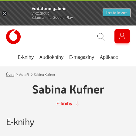
Vodafone galerie
Instalovat
vf.cz.group
Zdarma - na Google Play
E-knihy
Audioknihy
E-magazíny
Aplikace
Úvod
Autoři
Sabina Kufner
Sabina Kufner
E-knihy
E-knihy