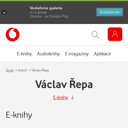
Vodafone galerie
Instalovat
vf.cz.group
Zdarma - na Google Play
E-knihy
Audioknihy
E-magazíny
Aplikace
Úvod
Autoři
Václav Řepa
Václav Řepa
E-knihy
E-knihy