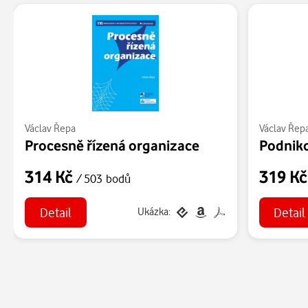
Václav Řepa
Václav Řep
Procesně řízená organizace
Podnik
314 Kč
319 K
/ 503 bodů
Detail
Detail
Ukázka: