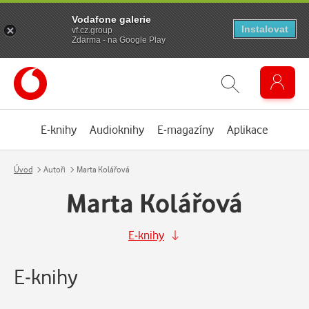
Vodafone galerie
Instalovat
vf.cz.group
Zdarma - na Google Play
E-knihy
Audioknihy
E-magazíny
Aplikace
Úvod
Autoři
Marta Kolářová
Marta Kolářová
E-knihy
E-knihy