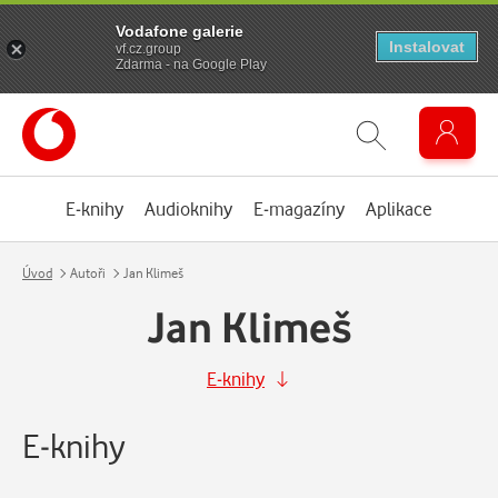
Vodafone galerie
Instalovat
vf.cz.group
Zdarma - na Google Play
E-knihy
Audioknihy
E-magazíny
Aplikace
Úvod
Autoři
Jan Klimeš
Jan Klimeš
E-knihy
E-knihy