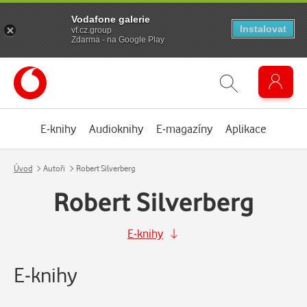
Vodafone galerie
Instalovat
vf.cz.group
Zdarma - na Google Play
E-knihy
Audioknihy
E-magazíny
Aplikace
Úvod
Autoři
Robert Silverberg
Robert Silverberg
E-knihy
E-knihy