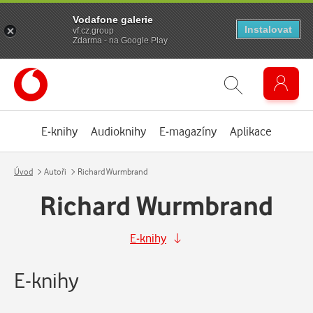
Vodafone galerie
Instalovat
vf.cz.group
Zdarma - na Google Play
E-knihy
Audioknihy
E-magazíny
Aplikace
Úvod
Autoři
Richard Wurmbrand
Richard Wurmbrand
E-knihy
E-knihy