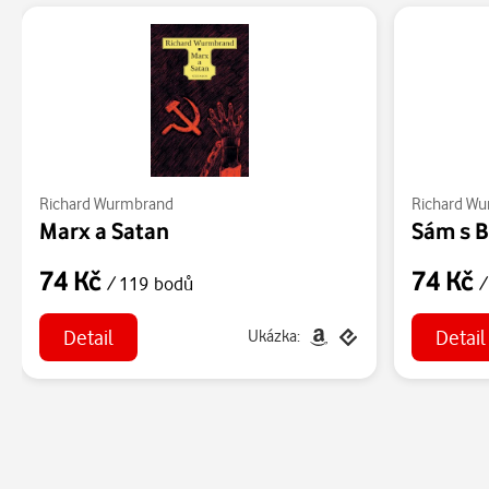
Richard Wurmbrand
Richard W
Marx a Satan
Sám s 
74 Kč
74 Kč
/ 119 bodů
/
Detail
Detail
Ukázka: