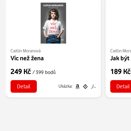
Caitlin Moranová
Caitlin Mor
Víc než žena
Jak být
249 Kč
189 K
/ 399 bodů
Detail
Detail
Ukázka: