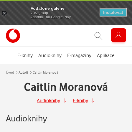
Vodafone galerie
Instalovat
vf.cz.group
Zdarma - na Google Play
E-knihy
Audioknihy
E-magazíny
Aplikace
Úvod
Autoři
Caitlin Moranová
Caitlin Moranová
Audioknihy
E-knihy
Audioknihy