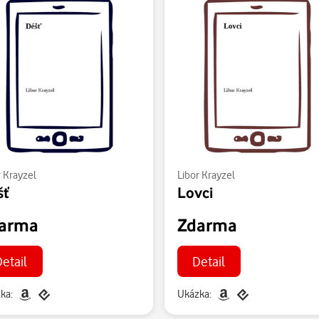
r Krayzel
Libor Krayzel
šť
Lovci
arma
Zdarma
etail
Detail
ka:
Ukázka: