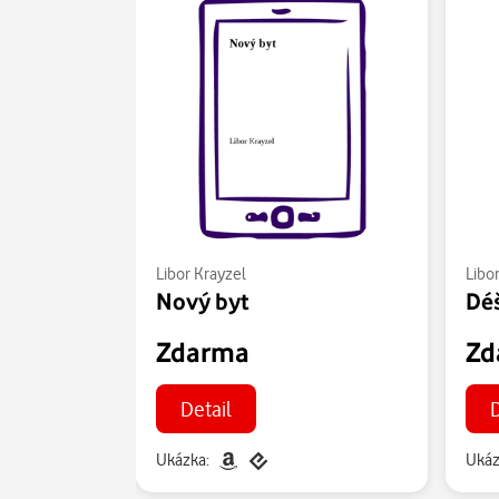
Libor Krayzel
Libo
Nový byt
Dé
Zdarma
Zd
Detail
D
Ukázka:
Ukáz