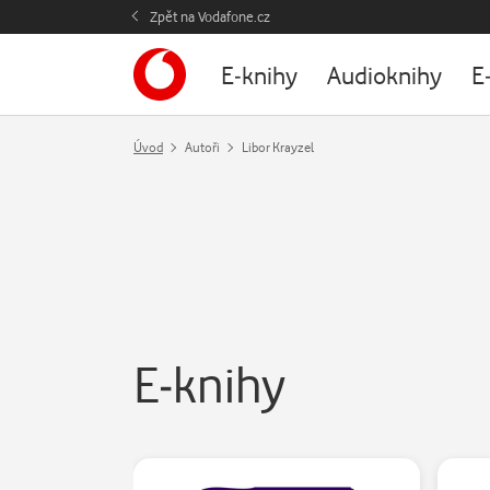
Zpět na Vodafone.cz
E-knihy
Audioknihy
E
Úvod
Autoři
Libor Krayzel
E-knihy