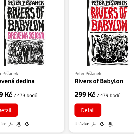
r Pišťanek
Peter Pišťanek
evená dedina
Rivers of Babylon
9 Kč
299 Kč
/ 479 bodů
/ 479 bodů
Detail
Detail
ka:
Ukázka: