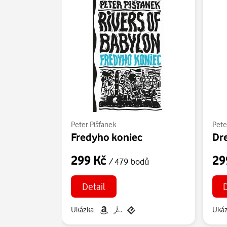
Peter Pišťanek
Pete
Fredyho koniec
Dr
299 Kč
29
/ 479 bodů
Detail
Ukázka:
Ukáz