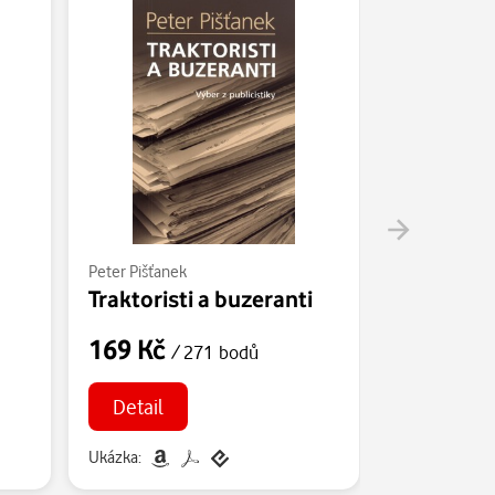
Peter Pišťanek
Peter Pišťanek
Traktoristi a buzeranti
Mladý Dô
169 Kč
169 Kč
/ 271 bodů
/
Detail
Detail
Ukázka:
Ukázka: