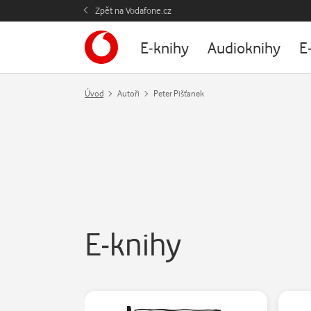
Zpět na Vodafone.cz
E-knihy
Audioknihy
E
Úvod
Autoři
Peter Pišťanek
E-knihy