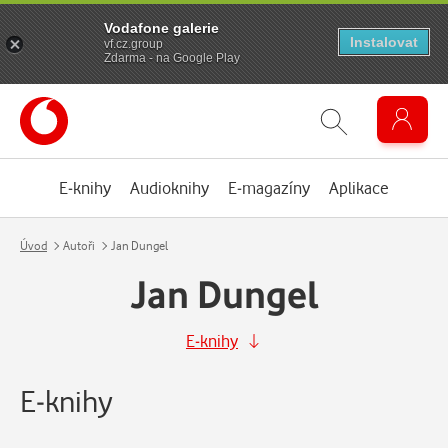
Vodafone galerie
Instalovat
vf.cz.group
Zdarma - na Google Play
E-knihy
Audioknihy
E-magazíny
Aplikace
Úvod
Autoři
Jan Dungel
Jan Dungel
E-knihy
E-knihy