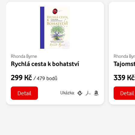
Rhonda Byrne
Rhonda By
Rychlá cesta k bohatství
299 Kč
339 K
/ 479 bodů
Detail
Detail
Ukázka: