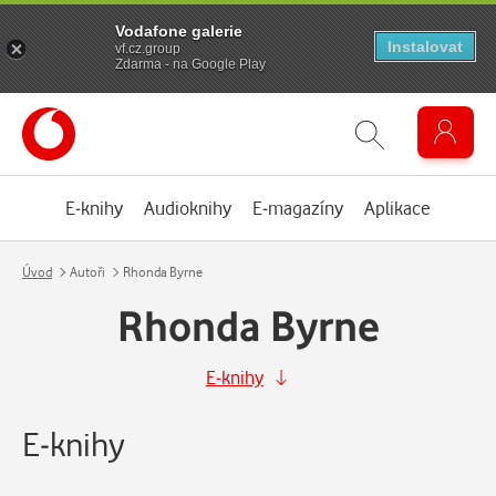
Vodafone galerie
Instalovat
vf.cz.group
Zdarma - na Google Play
E-knihy
Audioknihy
E-magazíny
Aplikace
Úvod
Autoři
Rhonda Byrne
Rhonda Byrne
E-knihy
E-knihy