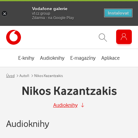
Vodafone galerie
Instalovat
vf.cz.group
Zdarma - na Google Play
E-knihy
Audioknihy
E-magazíny
Aplikace
Úvod
Autoři
Nikos Kazantzakis
Nikos Kazantzakis
Audioknihy
Audioknihy