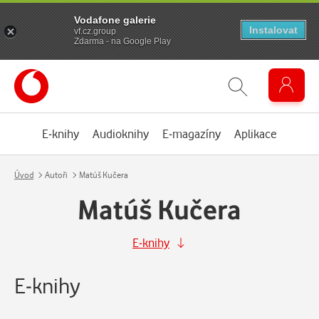
Vodafone galerie
Instalovat
vf.cz.group
Zdarma - na Google Play
E-knihy
Audioknihy
E-magazíny
Aplikace
Úvod
Autoři
Matúš Kučera
Matúš Kučera
E-knihy
E-knihy