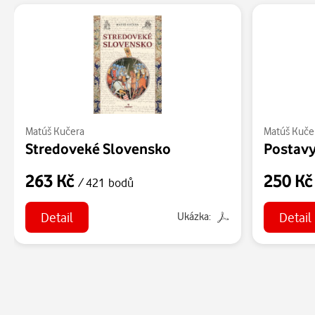
Matúš Kučera
Matúš Kuče
Stredoveké Slovensko
263 Kč
250 K
/ 421 bodů
Detail
Detail
Ukázka: