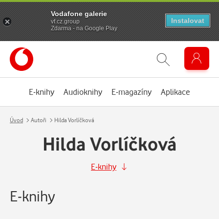
Vodafone galerie
Instalovat
vf.cz.group
Zdarma - na Google Play
E-knihy
Audioknihy
E-magazíny
Aplikace
Úvod
Autoři
Hilda Vorlíčková
Hilda Vorlíčková
E-knihy
E-knihy