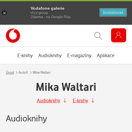
Vodafone galerie
Instalovat
vf.cz.group
Zdarma - na Google Play
E-knihy
Audioknihy
E-magazíny
Aplikace
Úvod
Autoři
Mika Waltari
Mika Waltari
Audioknihy
E-knihy
Audioknihy