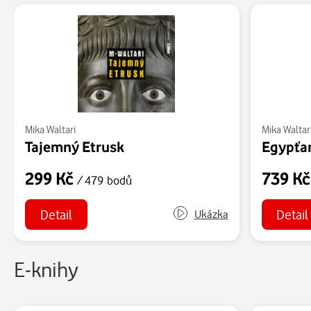
Mika Waltari
Mika Waltar
Tajemný Etrusk
299 Kč
739 K
/ 479 bodů
Detail
Detail
Ukázka
E-knihy