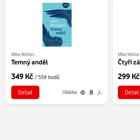
Mika Waltari
Mika Waltar
Temný anděl
Čtyři z
349 Kč
299 K
/ 559 bodů
Detail
Detail
Ukázka: