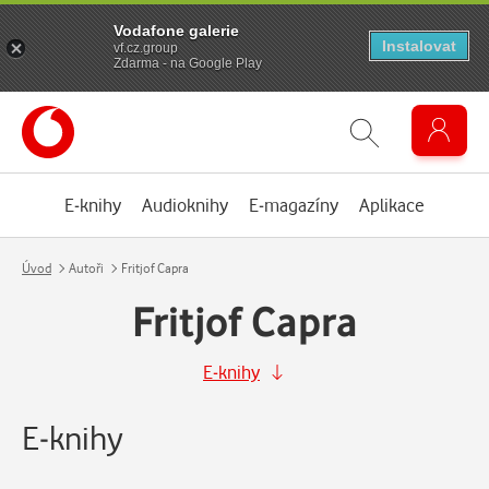
Vodafone galerie
Instalovat
vf.cz.group
Zdarma - na Google Play
E-knihy
Audioknihy
E-magazíny
Aplikace
Úvod
Autoři
Fritjof Capra
Fritjof Capra
E-knihy
E-knihy