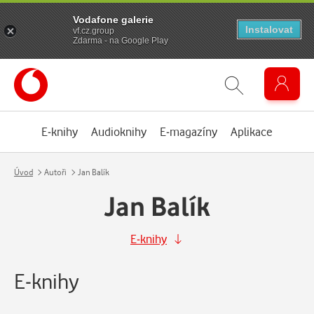
Vodafone galerie
Instalovat
vf.cz.group
Zdarma - na Google Play
E-knihy
Audioknihy
E-magazíny
Aplikace
Úvod
Autoři
Jan Balík
Jan Balík
E-knihy
E-knihy