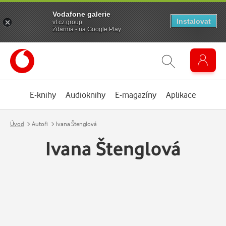
Vodafone galerie
Instalovat
vf.cz.group
Zdarma - na Google Play
E-knihy
Audioknihy
E-magazíny
Aplikace
Úvod
Autoři
Ivana Štenglová
Ivana Štenglová