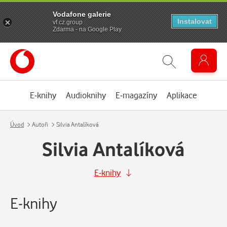
Vodafone galerie
Instalovat
vf.cz.group
Zdarma - na Google Play
E-knihy
Audioknihy
E-magazíny
Aplikace
Úvod
Autoři
Silvia Antalíková
Silvia Antalíková
E-knihy
E-knihy