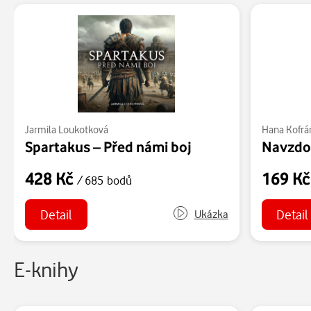
Jarmila Loukotková
Hana Kofrá
Spartakus – Před námi boj
Navzdor
428 Kč
169 K
/ 685 bodů
Detail
Detail
Ukázka
E-knihy