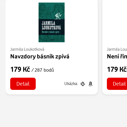
Jarmila Loukotková
Jarmila Lo
Navzdory básník zpívá
Není ří
179 Kč
179 K
/ 287 bodů
Detail
Detail
Ukázka: