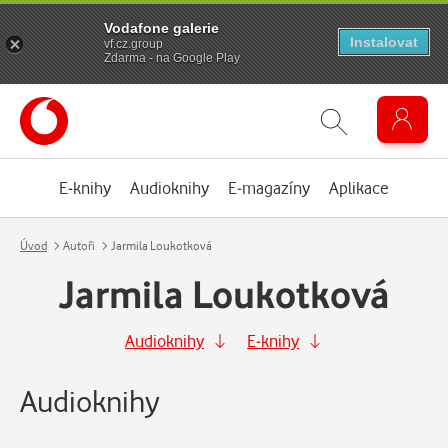
Vodafone galerie
Instalovat
vf.cz.group
Zdarma - na Google Play
E-knihy
Audioknihy
E-magazíny
Aplikace
Úvod
Autoři
Jarmila Loukotková
Jarmila Loukotková
Audioknihy
E-knihy
Audioknihy