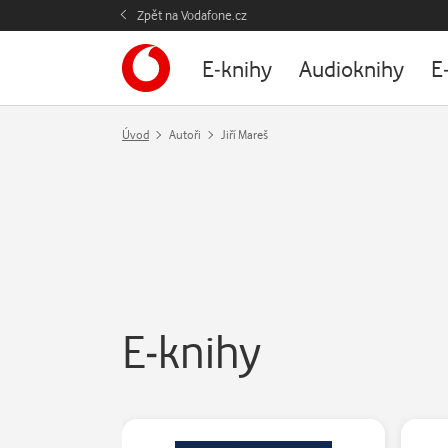
Zpět na Vodafone.cz
E-knihy
Audioknihy
E
Úvod
Autoři
Jiří Mareš
E-knihy