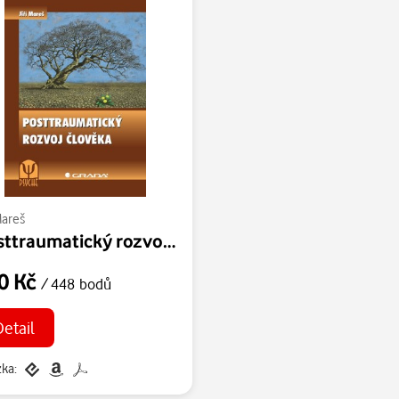
Mareš
Posttraumatický rozvoj člověka
0 Kč
/ 448 bodů
Detail
ka: