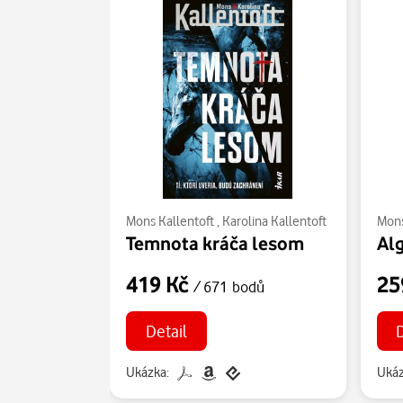
Mons Kallentoft
,
Karolina Kallentoft
Mons
Temnota kráča lesom
Al
419 Kč
25
/ 671 bodů
Detail
Ukázka:
Ukáz