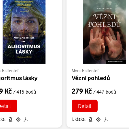
 Kallentoft
Mons Kallentoft
goritmus lásky
Vězni pohledů
9 Kč
279 Kč
/ 415 bodů
/ 447 bodů
Detail
Detail
ka:
Ukázka: