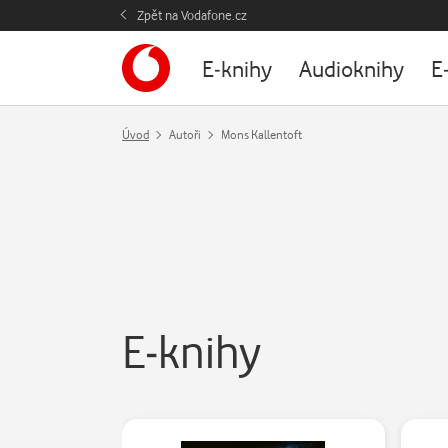
Zpět na Vodafone.cz
E-knihy
Audioknihy
E
Úvod
Autoři
Mons Kallentoft
E-knihy