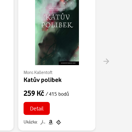
Mons Kallentoft
Mons Kallento
Katův polibek
Vůně ďáb
259 Kč
229 Kč
/ 415 bodů
/
Detail
Detail
Ukázka:
Ukázka: