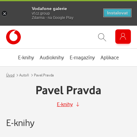
Vodafone galerie
Instalovat
vf.cz.group
Zdarma - na Google Play
E-knihy
Audioknihy
E-magazíny
Aplikace
Úvod
Autoři
Pavel Pravda
Pavel Pravda
E-knihy
E-knihy