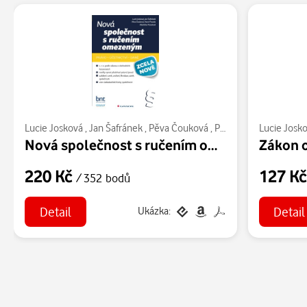
Lucie Josková
,
Jan Šafránek
,
Pěva Čouková
,
Pavel Pravda
Lucie Josk
,
Markét
Nová společnost s ručením omezeným
220 Kč
127 K
/ 352 bodů
Detail
Detail
Ukázka: