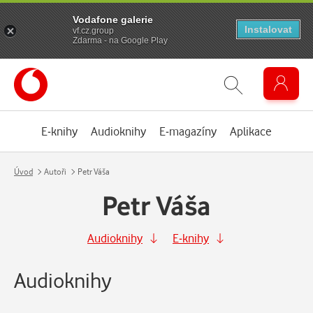
Vodafone galerie
Instalovat
vf.cz.group
Zdarma - na Google Play
E-knihy
Audioknihy
E-magazíny
Aplikace
Úvod
Autoři
Petr Váša
Petr Váša
Audioknihy
E-knihy
Audioknihy