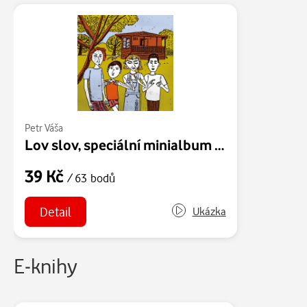
Petr Váša
Lov slov, speciální minialbum ke knize Rajčaťáci a Banáni
39 Kč
/ 63 bodů
Detail
Ukázka
E-knihy