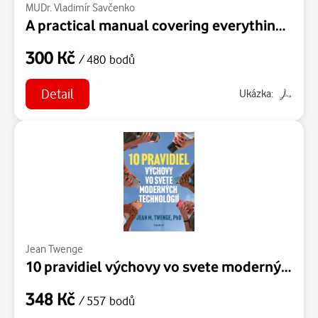
MUDr. Vladimír Savčenko
A practical manual covering everything from choosing the right partner to a happy relationship.
300 Kč
/ 480 bodů
Detail
Ukázka:
Jean Twenge
10 pravidiel výchovy vo svete moderných technológií
348 Kč
/ 557 bodů