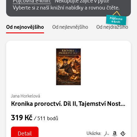
Půjčovna e-knih:
Nekupujte zajíce v pytli!
Vyberte si z naší knižní nabídky a rovnou čtěte.
Od nejnovějšího
Od nejlevnějšího
Od nejdražšího
Jana Horkelová
Kronika proroctví. Díl II, Tajemství Nostradamových Centurií
319 Kč
/ 511 bodů
Detail
Ukázka: