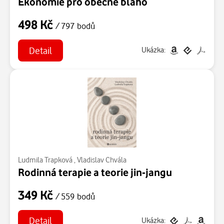
Ekonomie pro obecné blaho
498 Kč
/ 797 bodů
Detail
Ukázka:
Ludmila Trapková
,
Vladislav Chvála
Rodinná terapie a teorie jin-jangu
349 Kč
/ 559 bodů
Detail
Ukázka: