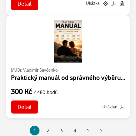
Detail
Ukázka:
MUDr. Vladimír Savčenko
Praktický manuál od správného výběru partnera až k šťastným vztahům.
300 Kč
/ 480 bodů
Detail
Ukázka:
1
2
3
4
5