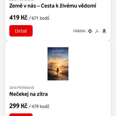
Země v nás – Cesta k živému vědomí
419 Kč
/ 671 bodů
Detail
Ukázka:
Jana Horkelová
Nečekej na zítra
299 Kč
/ 479 bodů