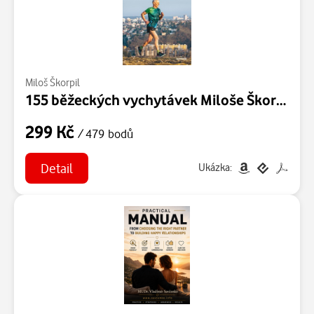
Miloš Škorpil
155 běžeckých vychytávek Miloše Škorpila
299 Kč
/ 479 bodů
Detail
Ukázka: