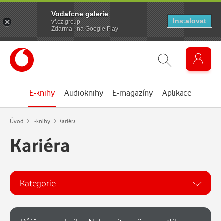
Vodafone galerie
Instalovat
vf.cz.group
Zdarma - na Google Play
E-knihy
Audioknihy
E-magazíny
Aplikace
Úvod
E-knihy
Kariéra
Kariéra
Kategorie
Kategorie