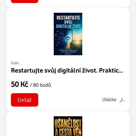
Ivan .
Restartujte svůj digitální život. Praktický 3denní kurz pro více času, klidu a soustředění
50 Kč
/ 80 bodů
Detail
Ukázka: