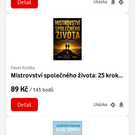
Detail
Ukázka:
Pavel Kostka
Mistrovství společného života: 25 kroků k obnově, růstu a trvalému dědictví
89 Kč
/ 143 bodů
Detail
Ukázka: