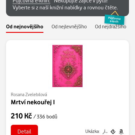
Půjčovna e-knih:
Nekupujte zajíce v pytli!
Vyberte si z naší knižní nabídky a rovnou čtěte.
Od nejnovějšího
Od nejlevnějšího
Od nejdražšího
Rosana Zvelebilová
Mrtví nekouřej I
210 Kč
/ 336 bodů
Detail
Ukázka: