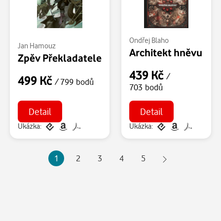
Ondřej Blaho
Jan Hamouz
Architekt hněvu
Zpěv Překladatele
439 Kč
/
499 Kč
/ 799 bodů
703 bodů
Detail
Detail
Ukázka:
Ukázka:
1
2
3
4
5