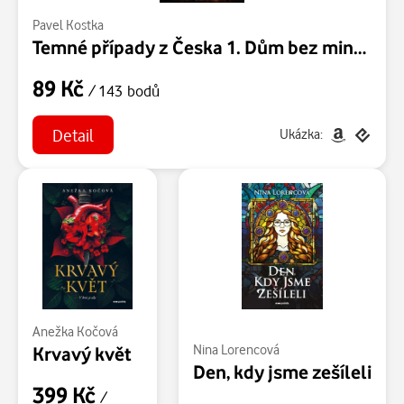
Pavel Kostka
Temné případy z Česka 1. Dům bez minulosti
89 Kč
/ 143 bodů
Detail
Ukázka:
Anežka Kočová
Nina Lorencová
Krvavý květ
Den, kdy jsme zešíleli
399 Kč
/