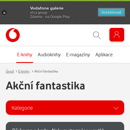
Vodafone galerie
Instalovat
vf.cz.group
Zdarma - na Google Play
E-knihy
Audioknihy
E-magazíny
Aplikace
Úvod
E-knihy
Akční fantastika
Akční fantastika
Kategorie
Kategorie