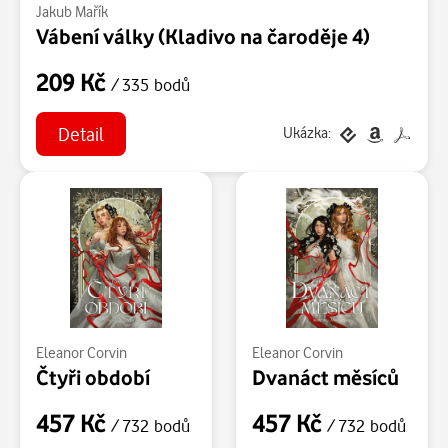
Jakub Mařík
Vábení války (Kladivo na čaroděje 4)
209 Kč
/ 335 bodů
Detail
Ukázka:
Eleanor Corvin
Eleanor Corvin
Čtyři období
Dvanáct měsíců
457 Kč
457 Kč
/ 732 bodů
/ 732 bodů