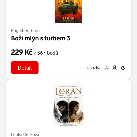
Engelbert Prim
Boží mlýn s turbem 3
229 Kč
/ 367 bodů
Detail
Ukázka:
Lenka Češková