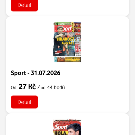
Detail
Sport - 31.07.2026
27 Kč
/
44 bodů
Od
od
Detail