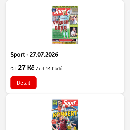
Sport - 27.07.2026
27 Kč
/
44 bodů
Od
od
Detail