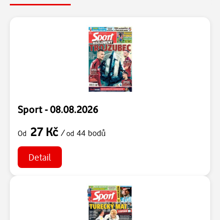
Sport - 08.08.2026
27 Kč
/
44 bodů
Od
od
Detail