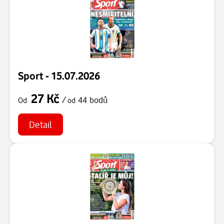
Sport - 15.07.2026
27 Kč
/
44 bodů
Od
od
Detail