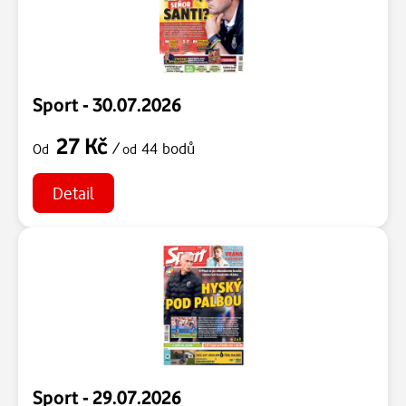
Sport - 30.07.2026
27 Kč
/
44 bodů
Od
od
Detail
Sport - 29.07.2026