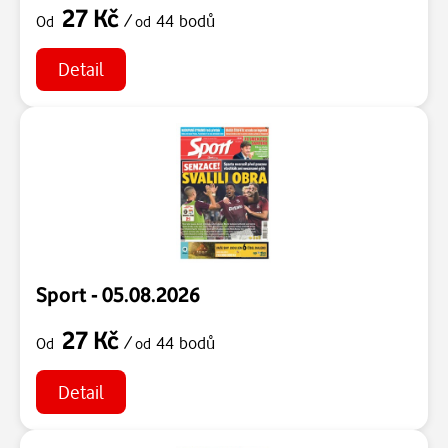
27 Kč
/
44 bodů
Od
od
Detail
Sport - 05.08.2026
27 Kč
/
44 bodů
Od
od
Detail