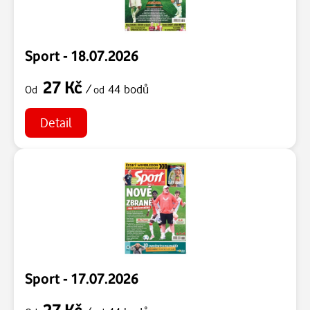
Sport - 18.07.2026
27 Kč
/
44 bodů
Od
od
Detail
Sport - 17.07.2026
27 Kč