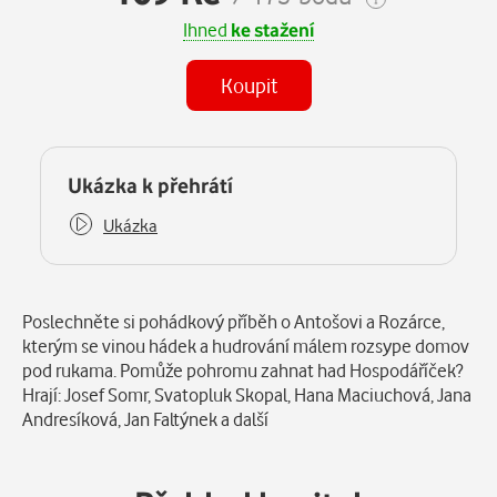
Ihned
ke stažení
Koupit
Některé kapitoly již máte zakoupeny.
Ukázka k přehrátí
Ukázka
Popis
Poslechněte si pohádkový příběh o Antošovi a Rozárce,
kterým se vinou hádek a hudrování málem rozsype domov
pod rukama. Pomůže pohromu zahnat had Hospodáříček?
Hrají: Josef Somr, Svatopluk Skopal, Hana Maciuchová, Jana
Andresíková, Jan Faltýnek a další