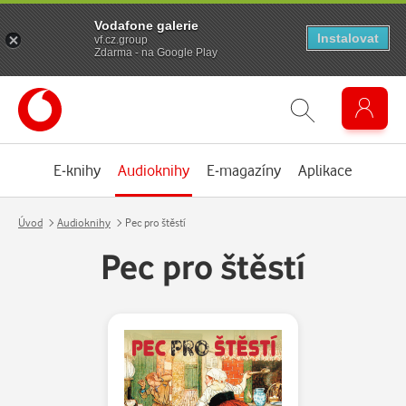
Vodafone galerie
Instalovat
vf.cz.group
Zdarma - na Google Play
E-knihy
Audioknihy
E-magazíny
Aplikace
Úvod
Audioknihy
Pec pro štěstí
Pec pro štěstí