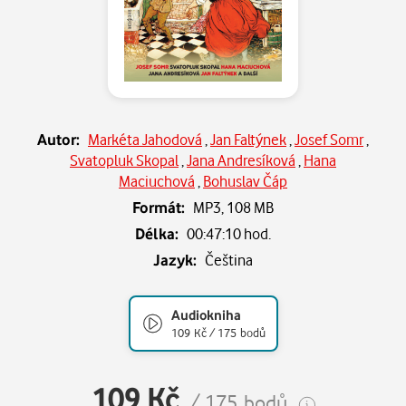
Autor:
Markéta Jahodová
,
Jan Faltýnek
,
Josef Somr
,
Svatopluk Skopal
,
Jana Andresíková
,
Hana
Maciuchová
,
Bohuslav Čáp
Formát:
MP3,
108 MB
Délka:
00:47:10 hod.
Jazyk:
Čeština
Audiokniha
109 Kč / 175 bodů
109 Kč
/ 175 bodů