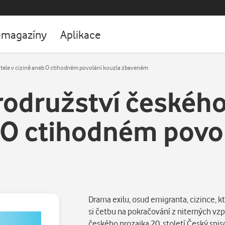
-magazíny
Aplikace
vatele v cizině aneb O ctihodném povolání kouzla zbaveném
rodružství českého
b O ctihodném povo
Drama exilu, osud emigranta, cizince, 
si četbu na pokračování z niterných v
českého prozaika 20. století.Český sp