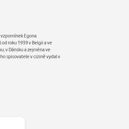
y.
ch vzpomínek Egona
od roku 1939 v Belgii a ve
rsku, v Dánsku a zejména ve
o spisovatele v cizině vydal v