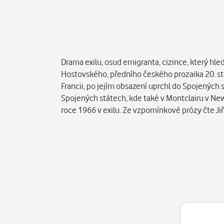
Popis
Drama exilu, osud emigranta, cizince, který h
Hostovského, předního českého prozaika 20. sto
Francii, po jejím obsazení uprchl do Spojených s
Spojených státech, kde také v Montclairu v New
roce 1966 v exilu. Ze vzpomínkové prózy čte Ji