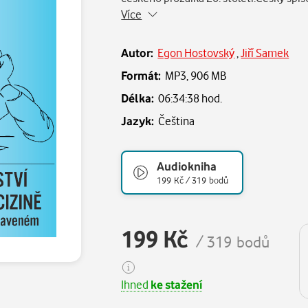
Více
Autor:
Egon Hostovský
,
Jiří Samek
Formát:
MP3,
906 MB
Délka:
06:34:38 hod.
Jazyk:
Čeština
Audiokniha
199 Kč / 319 bodů
199 Kč
/ 319 bodů
Ihned
ke stažení