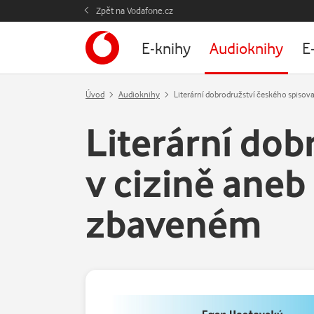
Zpět na Vodafone.cz
E-knihy
Audioknihy
E
Úvod
Audioknihy
Literární dobrodružství českého spiso
Literární dob
v cizině ane
zbaveném