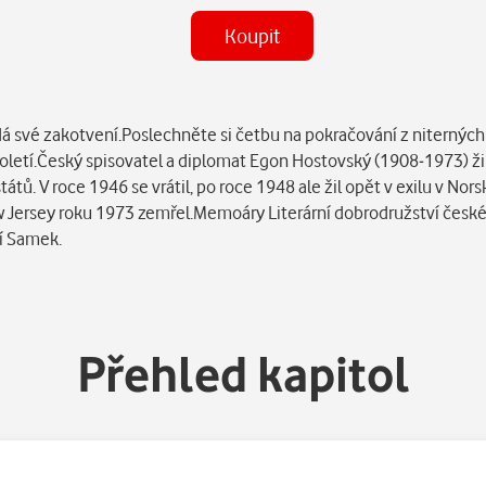
Koupit
Některé kapitoly již máte zakoupen
ledá své zakotvení.Poslechněte si četbu na pokračování z niterný
letí.Český spisovatel a diplomat Egon Hostovský (1908-1973) žil 
tátů. V roce 1946 se vrátil, po roce 1948 ale žil opět v exilu v No
 Jersey roku 1973 zemřel.Memoáry Literární dobrodružství českéh
ří Samek.
Přehled kapitol