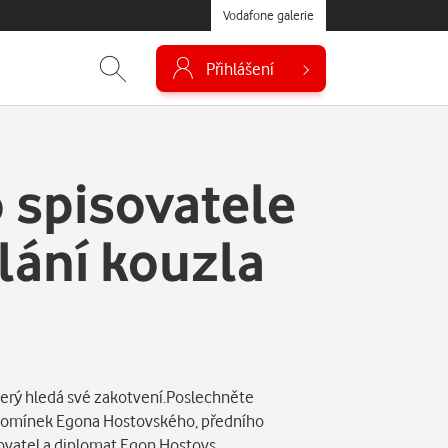
Vodafone galerie
Přihlášení
 spisovatele
lání kouzla
který hledá své zakotvení.Poslechněte
zpomínek Egona Hostovského, předního
isovatel a diplomat Egon Hostovs…