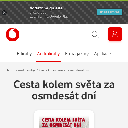
Vodafone galerie
Instalovat
vf.cz.group
Zdarma - na Google Play
E-knihy
Audioknihy
E-magazíny
Aplikace
Úvod
Audioknihy
Cesta kolem světa za osmdesát dní
Cesta kolem světa za
osmdesát dní