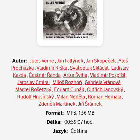
Autor:
Jules Verne
,
Jan Faltýnek
,
Jan Skopeček
,
Aleš
Procházka
,
Vladimír Krška
,
Svatopluk Skládal
,
Ladislav
Kazda
,
Čestmír Řanda
,
Artur Šviha
,
Vladimír Pospíšil
,
Jaroslav Cmíral
,
Miloš Rozhoň
,
Gabriela Vránová
,
Marcel Rošetzký
,
Eduard Cupák
,
Oldřich Janovský
,
Rudolf Hrušínský
,
Milan Neděla
,
Roman Hemala
,
Zdeněk Martínek
,
Jiří Šrámek
Formát:
MP3,
136 MB
Délka:
00:59:07 hod.
Jazyk:
Čeština