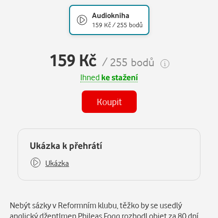
Audiokniha
159 Kč / 255 bodů
159 Kč
/ 255 bodů
Ihned
ke stažení
Koupit
Některé kapitoly již máte zakoupeny.
Ukázka k přehrátí
Ukázka
Popis
Nebýt sázky v Reformním klubu, těžko by se usedlý
anglický džentlmen Phileas Fogg rozhodl objet za 80 dní