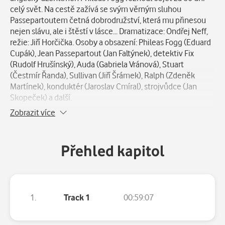
celý svět. Na cestě zažívá se svým věrným sluhou
Passepartoutem četná dobrodružství, která mu přinesou
nejen slávu, ale i štěstí v lásce... Dramatizace: Ondřej Neff,
režie: Jiří Horčička. Osoby a obsazení: Phileas Fogg (Eduard
Cupák), Jean Passepartout (Jan Faltýnek), detektiv Fix
(Rudolf Hrušínský), Auda (Gabriela Vránová), Stuart
(Čestmír Řanda), Sullivan (Jiří Šrámek), Ralph (Zdeněk
Martínek), konduktér (Jaroslav Cmíral), strojvůdce (Jan
Skopeček) a další.
Zobrazit více
Přehled kapitol
1.
Track 1
00:59:07