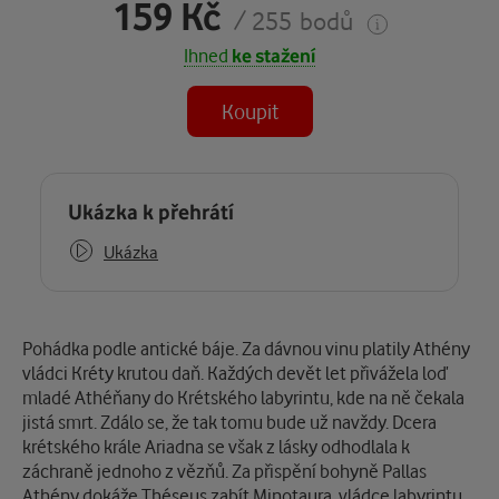
159 Kč
/ 255 bodů
Ihned
ke stažení
Koupit
Některé kapitoly již máte zakoupeny.
Ukázka k přehrátí
Ukázka
Popis
Pohádka podle antické báje. Za dávnou vinu platily Athény
vládci Kréty krutou daň. Každých devět let přivážela loď
mladé Athéňany do Krétského labyrintu, kde na ně čekala
jistá smrt. Zdálo se, že tak tomu bude už navždy. Dcera
krétského krále Ariadna se však z lásky odhodlala k
záchraně jednoho z vězňů. Za přispění bohyně Pallas
Athény dokáže Théseus zabít Minotaura, vládce labyrintu,