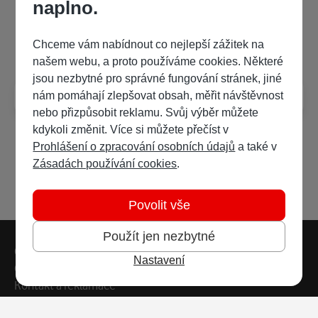
naplno.
Často kladené dotazy
Chceme vám nabídnout co nejlepší zážitek na
našem webu, a proto používáme cookies. Některé
jsou nezbytné pro správné fungování stránek, jiné
Jak poslouchat audioknihy?
nám pomáhají zlepšovat obsah, měřit návštěvnost
nebo přizpůsobit reklamu. Svůj výběr můžete
kdykoli změnit. Více si můžete přečíst v
Prohlášení o zpracování osobních údajů
a také v
Zásadách používání cookies
.
Povolit vše
Použít jen nezbytné
Patička webu
Vedlejší navigace
Časté dotazy
Nastavení
Obchodní podmínky
Kontakt a reklamace
Ochrana soukromí