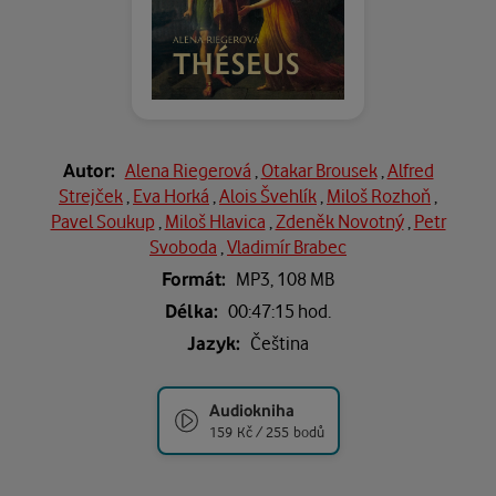
Autor:
Alena Riegerová
,
Otakar Brousek
,
Alfred
Strejček
,
Eva Horká
,
Alois Švehlík
,
Miloš Rozhoň
,
Pavel Soukup
,
Miloš Hlavica
,
Zdeněk Novotný
,
Petr
Svoboda
,
Vladimír Brabec
Formát:
MP3,
108 MB
Délka:
00:47:15 hod.
Jazyk:
Čeština
Audiokniha
159 Kč / 255 bodů