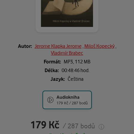
Autor:
Jerome Klapka Jerome
,
Miloš Kopecký
,
Vladimír Brabec
Formát:
MP3,
112 MB
Délka:
00:48:46 hod.
Jazyk:
Čeština
Audiokniha
179 Kč / 287 bodů
179 Kč
/ 287 bodů