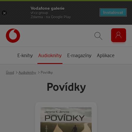
Vodafone galerie
Instalovat
vf.cz.group
Zdarma - na Google Play
E-knihy
Audioknihy
E-magazíny
Aplikace
Úvod
Audioknihy
Povídky
Povídky