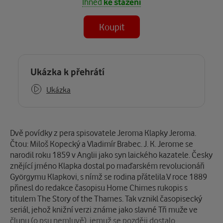
Ihned
ke stažení
Koupit
Některé kapitoly již máte zakoupeny.
Ukázka k přehrátí
Ukázka
Popis
Dvě povídky z pera spisovatele Jeroma Klapky Jeroma.
Čtou: Miloš Kopecký a Vladimír Brabec. J. K. Jerome se
narodil roku 1859 v Anglii jako syn laického kazatele. Česky
znějící jméno Klapka dostal po maďarském revolucionáři
Györgymu Klapkovi, s nímž se rodina přátelila.V roce 1889
přinesl do redakce časopisu Home Chimes rukopis s
titulem The Story of the Thames. Tak vznikl časopisecký
seriál, jehož knižní verzi známe jako slavné Tři muže ve
člunu (o psu nemluvě), jemuž se později dostalo