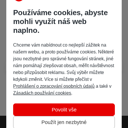
Kategorie
Používáme cookies, abyste
mohli využít náš web
BookUP
Humor, satira a komedie
Klasická literatura
naplno.
Často kladené dotazy
Chceme vám nabídnout co nejlepší zážitek na
našem webu, a proto používáme cookies. Některé
jsou nezbytné pro správné fungování stránek, jiné
Jak poslouchat audioknihy?
nám pomáhají zlepšovat obsah, měřit návštěvnost
nebo přizpůsobit reklamu. Svůj výběr můžete
kdykoli změnit. Více si můžete přečíst v
Prohlášení o zpracování osobních údajů
a také v
Zásadách používání cookies
.
Povolit vše
Použít jen nezbytné