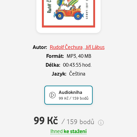
Autor:
Rudolf Čechura
,
Jiří Lábus
Formát:
MP3,
40 MB
Délka:
00:43:55 hod.
Jazyk:
Čeština
Audiokniha
99 Kč / 159 bodů
99 Kč
/ 159 bodů
Ihned
ke stažení