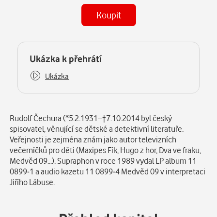
Koupit
(MP3)
Některé kapitoly již máte zakoupeny.
Ukázka k přehrátí
Ukázka
Popis
Rudolf Čechura (*5.2.1931–†7.10.2014 byl český
spisovatel, věnující se dětské a detektivní literatuře.
Veřejnosti je zejména znám jako autor televizních
večerníčků pro děti (Maxipes Fík, Hugo z hor, Dva ve fraku,
Medvěd 09...). Supraphon v roce 1989 vydal LP album 11
0899-1 a audio kazetu 11 0899-4 Medvěd 09 v interpretaci
Jiřího Lábuse.