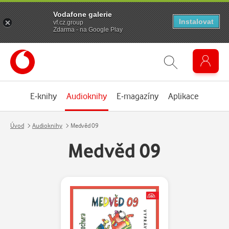
Vodafone galerie
Instalovat
vf.cz.group
Zdarma - na Google Play
E-knihy
Audioknihy
E-magazíny
Aplikace
Úvod
Audioknihy
Medvěd 09
Medvěd 09