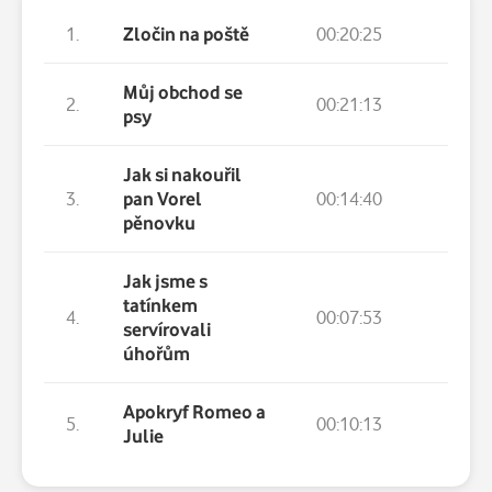
1.
Zločin na poště
00:20:25
Můj obchod se
2.
00:21:13
psy
Jak si nakouřil
3.
pan Vorel
00:14:40
pěnovku
Jak jsme s
tatínkem
4.
00:07:53
servírovali
úhořům
Apokryf Romeo a
5.
00:10:13
Julie