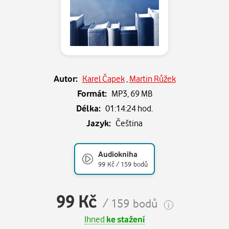
Autor:
Karel Čapek
,
Martin Růžek
Formát:
MP3,
69 MB
Délka:
01:14:24 hod.
Jazyk:
Čeština
Audiokniha
99 Kč / 159 bodů
99 Kč
/ 159 bodů
Ihned
ke stažení