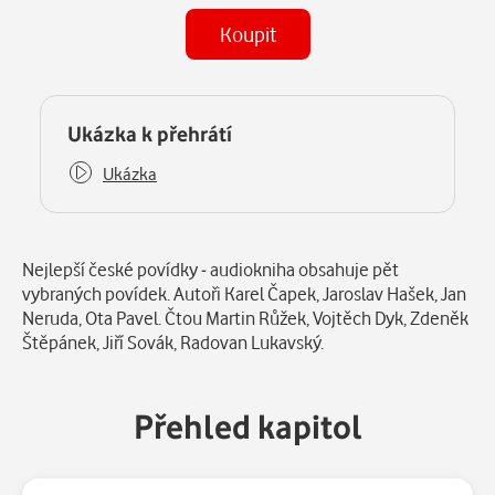
Koupit
(MP3)
Některé kapitoly již máte zakoupeny.
Ukázka k přehrátí
Ukázka
Popis
Nejlepší české povídky - audiokniha obsahuje pět
vybraných povídek. Autoři Karel Čapek, Jaroslav Hašek, Jan
Neruda, Ota Pavel. Čtou Martin Růžek, Vojtěch Dyk, Zdeněk
Štěpánek, Jiří Sovák, Radovan Lukavský.
Přehled kapitol