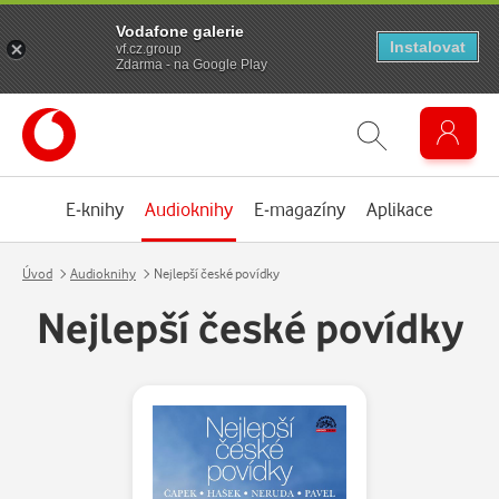
Vodafone galerie
Instalovat
vf.cz.group
Zdarma - na Google Play
E-knihy
Audioknihy
E-magazíny
Aplikace
Úvod
Audioknihy
Nejlepší české povídky
Nejlepší české povídky