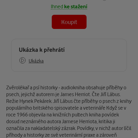
Ihned
ke stažení
Koupit
(MP3)
Některé kapitoly již máte zakoupeny.
Ukázka k přehrátí
Ukázka
Popis
Zvěrolékař a psí historky - audiokniha obsahuje příběhy o
psech, jejichž autorem je James Herriot. Čte Jiří Lábus.
Režie Hynek Pekárek. Jiří Lábus čte příběhy o psech z knihy
populárního britského spisovatele a veterináře Když se v
roce 1966 objevila na knižních pultech kniha povídek
dosud neznámého autora Jamese Herriota, kritika ji
označila za nakladatelský zázrak. Povídky, v nichž autor líčil
příhody a historky ze své veterinární praxe a zároveň