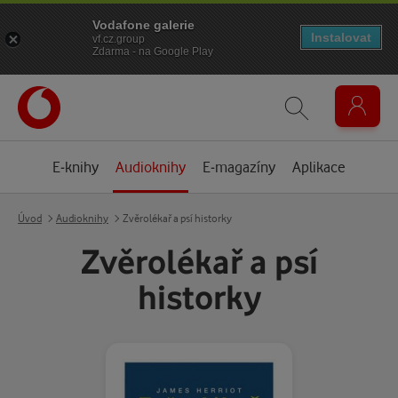
Vodafone galerie
Instalovat
vf.cz.group
Zdarma - na Google Play
E-knihy
Audioknihy
E-magazíny
Aplikace
Úvod
Audioknihy
Zvěrolékař a psí historky
Zvěrolékař a psí
historky