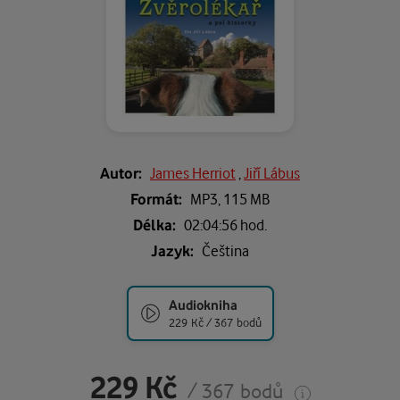
Autor:
James Herriot
,
Jiří Lábus
Formát:
MP3,
115 MB
Délka:
02:04:56 hod.
Jazyk:
Čeština
Audiokniha
229 Kč / 367 bodů
229 Kč
/ 367 bodů