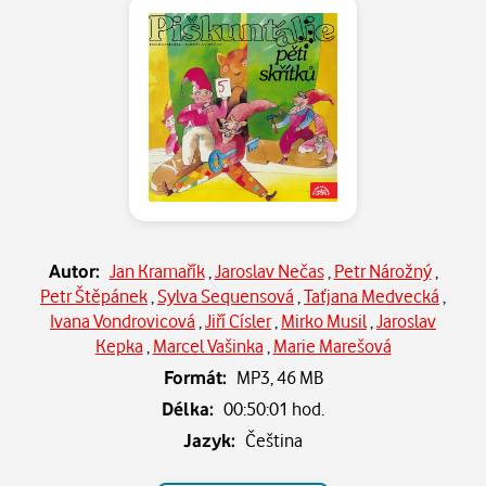
Autor:
Jan Kramařík
,
Jaroslav Nečas
,
Petr Nárožný
,
Petr Štěpánek
,
Sylva Sequensová
,
Taťjana Medvecká
,
Ivana Vondrovicová
,
Jiří Císler
,
Mirko Musil
,
Jaroslav
Kepka
,
Marcel Vašinka
,
Marie Marešová
Formát:
MP3,
46 MB
Délka:
00:50:01 hod.
Jazyk:
Čeština