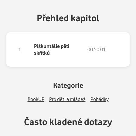
Přehled kapitol
Piškuntálie pěti
1.
00:50:01
skřítků
Kategorie
BookUP
Pro děti a mládež
Pohádky
Často kladené dotazy