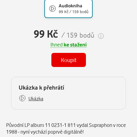
Audiokniha
99 Kč / 159 bodů
99 Kč
/ 159 bodů
Ihned
ke stažení
Koupit
(MP3)
Některé kapitoly již máte zakoupeny.
Ukázka k přehrátí
Ukázka
Popis
Původní LP album 11 0231-1 811 vydal Supraphon v roce
1988 - nyní vychází poprvé digitálně!