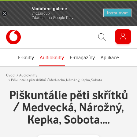
Vodafone galerie
Instalovat
vf.cz.group
Zdarma - na Google Play
E-knihy
Audioknihy
E-magazíny
Aplikace
Úvod
Audioknihy
Piškuntálie pěti skřítků / Medvecká, Nárožný, Kepka, Sobota....
Piškuntálie pěti skřítků
/ Medvecká, Nárožný,
Kepka, Sobota....