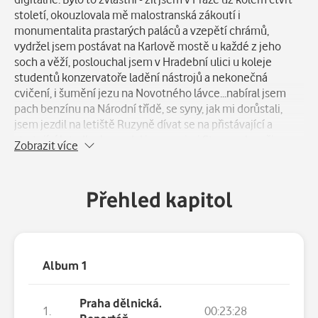
století, okouzlovala mě malostranská zákoutí i
monumentalita prastarých paláců a vzepětí chrámů,
vydržel jsem postávat na Karlově mostě u každé z jeho
soch a věží, poslouchal jsem v Hradební ulici u koleje
studentů konzervatoře ladění nástrojů a nekonečná
cvičení, i šumění jezu na Novotného lávce...nabíral jsem
pach benzínu na Národní třídě, se syny, jak mi dorůstali,
jsem jezdil na letiště Ruzyně dívat se na přistávající a
startující letadla...brouzdal jsem s nimi Stromovkou či
Zobrazit více
Petřínem, kunratickým lesem anebo parkem v
Průhonicích...zkrátka myslel jsem si, že jsem se dokonale
sžil s minulostí a přítomností tohoto města, že jsme se
Přehled kapitol
navzájem prostoupili. A pak přišla práce s tak vzácnými
spolupracovníky a autory na vytváření cyklu rozhlasových
reportáží o ní, o Praze, o ní, jak ji vytvářely věky a lidé a jak
ona vytvářela epochy a své lidi. Od dob nepamětí: od
příběhů dávných Přemyslovců až do poslední minuty
Album 1
přítomnosti, jak se jimi cyklus probíral... Bylo to zvláštní, jak
s poznáním každého nového děje, který jsem dosud
Praha dělnická.
1.
00:23:28
neznal, každé stavby, domu, pamětní desky na něm,