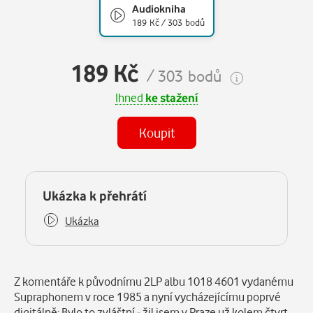
Audiokniha
189 Kč / 303 bodů
189 Kč
/ 303 bodů
Ihned
ke stažení
Koupit
(MP3)
Některé kapitoly již máte zakoupeny.
Ukázka k přehrátí
Ukázka
Popis
Z komentáře k původnímu 2LP albu 1018 4601 vydanému
Supraphonem v roce 1985 a nyní vycházejícímu poprvé
digitálně: Bylo to zvláštní - žil jsem v Praze už kolem čtvrt