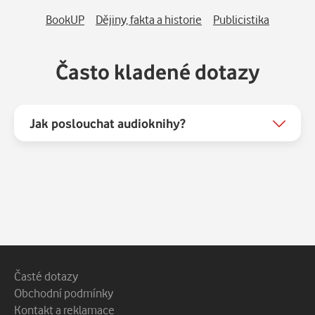
BookUP
Dějiny, fakta a historie
Publicistika
Často kladené dotazy
Jak poslouchat audioknihy?
Patička webu
Vedlejší navigace
Časté dotazy
Obchodní podmínky
Kontakt a reklamace