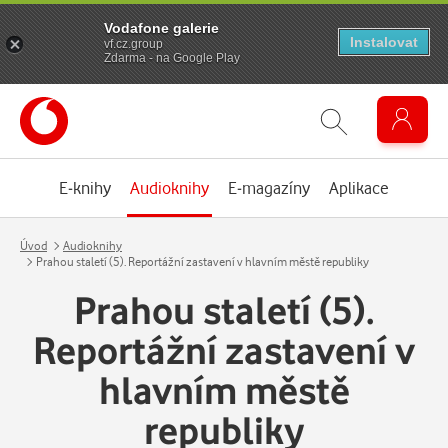
Vodafone galerie
Instalovat
vf.cz.group
Zdarma - na Google Play
E-knihy
Audioknihy
E-magazíny
Aplikace
Úvod
Audioknihy
Prahou staletí (5). Reportážní zastavení v hlavním městě republiky
Prahou staletí (5).
Reportážní zastavení v
hlavním městě
republiky