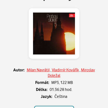
Autor:
Milan Navrátil
,
Vladimír Kovářík
,
Miroslav
Doležal
Formát:
MP3,
122 MB
Délka:
01:36:28 hod.
Jazyk:
Čeština