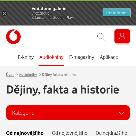
Vodafone galerie
Instalovat
vf.cz.group
Zdarma - na Google Play
E-knihy
Audioknihy
E-magazíny
Aplikace
Úvod
Audioknihy
Dějiny, fakta a historie
Dějiny, fakta a historie
Kategorie
Kategorie
Od nejnovějšího
Od nejlevnějšího
Od nejdražšího