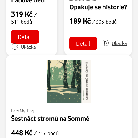
Ľaliové deti
Opakuje se historie?
319 Kč
/
189 Kč
/ 303 bodů
511 bodů
Detail
Detail
Ukázka
Ukázka
Lars Mytting
Šestnáct stromů na Sommě
448 Kč
/ 717 bodů