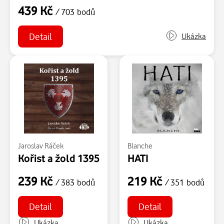
439 Kč
/ 703 bodů
Detail
Ukázka
Jaroslav Ráček
Blanche
Kořist a žold 1395
HATI
239 Kč
219 Kč
/ 383 bodů
/ 351 bodů
Detail
Detail
Ukázka
Ukázka