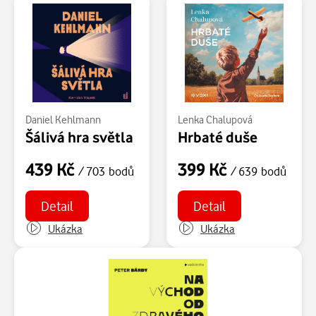
Daniel Kehlmann
Lenka Chalupová
Šálivá hra světla
Hrbaté duše
439 Kč
399 Kč
/ 703 bodů
/ 639 bodů
Detail
Detail
Ukázka
Ukázka