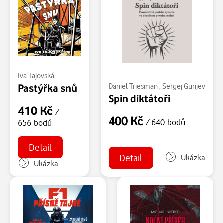
Iva Tajovská
Pastýřka snů
Daniel Triesman
,
Sergej Gurijev
Spin diktátoři
410 Kč
/
400 Kč
/ 640 bodů
656 bodů
Detail
Detail
Ukázka
Ukázka