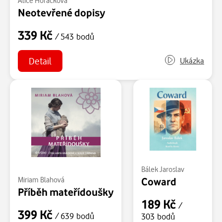
Alice Horáčková
Neotevřené dopisy
339 Kč
/ 543 bodů
Detail
Ukázka
Bálek Jaroslav
Coward
Miriam Blahová
Příběh mateřídoušky
189 Kč
/
399 Kč
/ 639 bodů
303 bodů