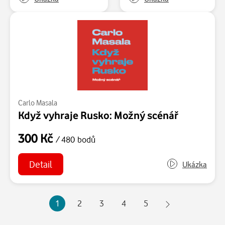
Carlo Masala
Když vyhraje Rusko: Možný scénář
300 Kč
/ 480 bodů
Detail
Ukázka
1
2
3
4
5